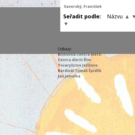
Xaverský, František
Seřadit podle:
Názvu
▲
▼
Odkazy:
K
nihovna Centra Aletti
C
entro Aletti Řím
T
ovaryšstvo Ježíšovo
K
ardinál Tomáš Špidlík
J
an Jemelka