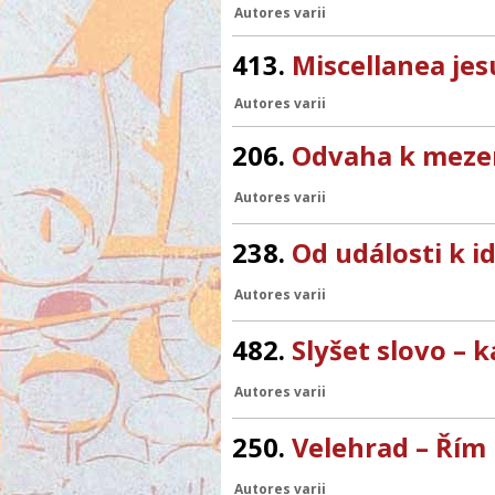
Autores varii
413.
Miscellanea jesu
Autores varii
206.
Odvaha k mez
Autores varii
238.
Od události k id
Autores varii
482.
Slyšet slovo – 
Autores varii
250.
Velehrad – Řím
Autores varii