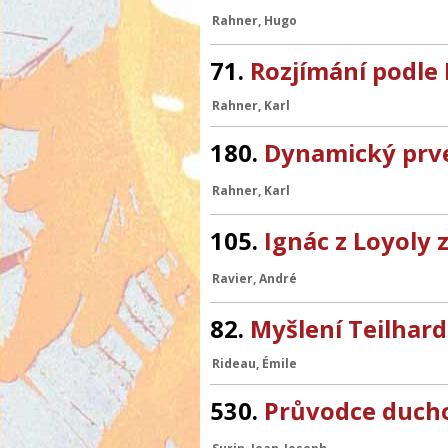
Rahner, Hugo
71.
Rozjímání podle E
Rahner, Karl
180.
Dynamický prve
Rahner, Karl
105.
Ignác z Loyoly 
Ravier, André
82.
Myšlení Teilhard
Rideau, Émile
530.
Průvodce duch