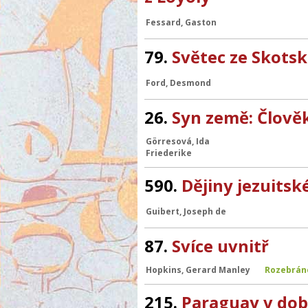
Fessard, Gaston
79.
Světec ze Skotska
Ford, Desmond
26.
Syn země: Člověk
Görresová, Ida
Friederike
590.
Dějiny jezuitské
Guibert, Joseph de
87.
Svíce uvnitř
Hopkins, Gerard Manley
Rozebrán
215.
Paraguay v dob