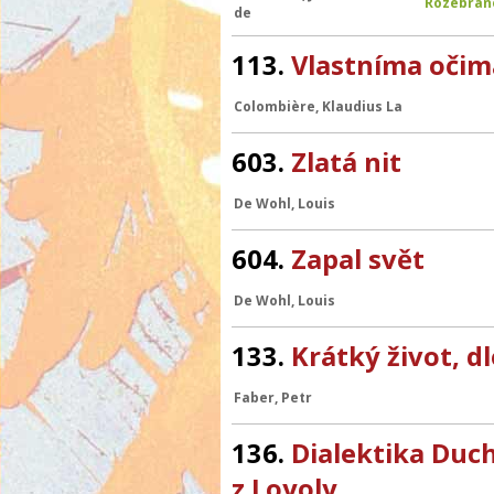
Rozebrán
de
113.
Vlastníma očim
Colombière, Klaudius La
603.
Zlatá nit
De Wohl, Louis
604.
Zapal svět
De Wohl, Louis
133.
Krátký život, d
Faber, Petr
136.
Dialektika Duch
z Loyoly