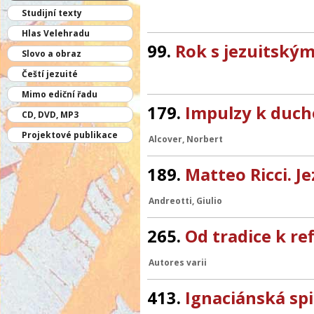
Studijní texty
Hlas Velehradu
99.
Rok s jezuitským
Slovo a obraz
Čeští jezuité
Mimo ediční řadu
179.
Impulzy k duch
CD, DVD, MP3
Projektové publikace
Alcover, Norbert
189.
Matteo Ricci. J
Andreotti, Giulio
265.
Od tradice k ref
Autores varii
413.
Ignaciánská spi