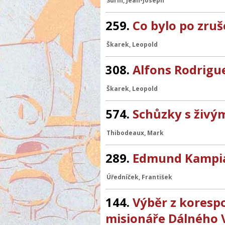
Surin, Jean-Joseph
259.
Co bylo po zruš
Škarek, Leopold
308.
Alfons Rodrigu
Škarek, Leopold
574.
Schůzky s živ
Thibodeaux, Mark
289.
Edmund Kampiá
Úředníček, František
144.
Výběr z koresp
misionáře Dálného