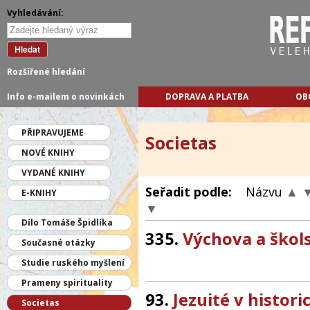
Vyhledávání:
Hledat
Rozšířené hledání
Info e-mailem o novinkách
DOPRAVA A PLATBA
OB
PŘIPRAVUJEME
Societas
NOVÉ KNIHY
VYDANÉ KNIHY
Seřadit podle:
Názvu
▲
E-KNIHY
▼
Dílo Tomáše Špidlíka
335.
Výchova a škols
Současné otázky
Studie ruského myšlení
Prameny spirituality
93.
Jezuité v histor
Societas