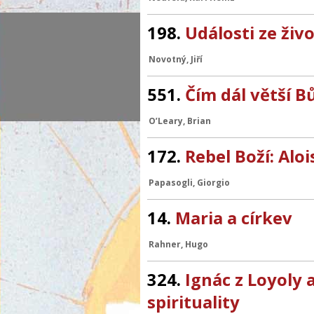
198.
Události ze živ
Novotný, Jiří
551.
Čím dál větší B
O’Leary, Brian
172.
Rebel Boží: Alo
Papasogli, Giorgio
14.
Maria a církev
Rahner, Hugo
324.
Ignác z Loyoly 
spirituality