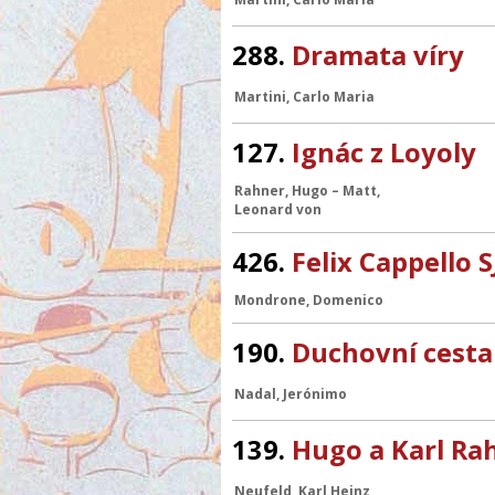
288.
Dramata víry
Martini, Carlo Maria
127.
Ignác z Loyoly
Rahner, Hugo
–
Matt,
Leonard von
426.
Felix Cappello S
Mondrone, Domenico
190.
Duchovní cesta
Nadal, Jerónimo
139.
Hugo a Karl Ra
Neufeld, Karl Heinz