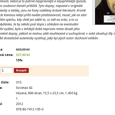
mností, neboť je to patrně nejsprávnější a nejupřímnější způsob,
ho osobnost čtenáři přiblížit. Tyto dopisy, napsané v originále
mecky a italsky, jsou na hony vzdáleny krásné literatuře. Kromě
 že Kanisius nebyl příliš nadán představivostí, musel, jak on sám
ilém spěchu, kdy chtěl jen sdělit to, co měl na srdci, a to co
. Myšlenka, že by někdo psal dopis s ohledem na eventuální
žní vydání, byla v tehdejší době naprosto mimo dosah jeho
cméně dopisy, jakkoli se mohou zdát neuhlazené a suchopárné, v sobě obsahují žíly z 
ě dostatečně autenticky vystihují, jaký byl jejich autor duchovní velikán.
a:
620,00 Kč
vá cena:
527,00 Kč
15%
číslo:
310
a:
Societas 42.
Vázaná, 896 stran, 15,5 x 23,5 cm, 1,450 kg
1.
í:
2012
978-80-7412-105-0