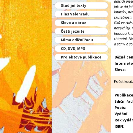
dalších píse
Studijní texty
jak se dá je
latinsky, ně
Hlas Velehradu
skutečnosti,
Slovo a obraz
říká ve zběs
nejrychleji
Čeští jezuité
budoucí kni
chápání. Ni
Mimo ediční řadu
a samy o sob
CD, DVD, MP3
Projektové publikace
Běžná cen
Interneto
Sleva:
Počet kusů:
Publikace 
Ediční řad
Popis:
Vydání:
Rok vydán
ISBN: