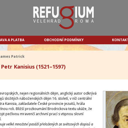
AVA A PLATBA
OBCHODNÍ PODMÍNKY
KONTAK
 James Patrick
 Petr Kanisius (1521–1597)
evropských, nejen regionálních dějin, anglický autor odkrývá
jů složitých náboženských dějin 16. století, v níž centrální
ra Kanisia, zakladatele České provincie jezuitů, hrála
lnou roli. Bližší prozkoumání Brodrickova textu ukáže, že
jit pečlivou mravenčí archivní prací s vtipnou slovní
.
uje velké množství pasáží přeložených ze světcových dopisů a