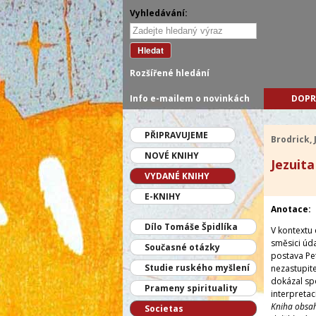
Vyhledávání:
Hledat
Rozšířené hledání
Info e-mailem o novinkách
DOPR
PŘIPRAVUJEME
Brodrick,
NOVÉ KNIHY
Jezuita
VYDANÉ KNIHY
E-KNIHY
Anotace:
Dílo Tomáše Špidlíka
V kontextu 
směsici úda
Současné otázky
postava Pet
Studie ruského myšlení
nezastupite
dokázal spo
Prameny spirituality
interpretací
Kniha obsah
Societas