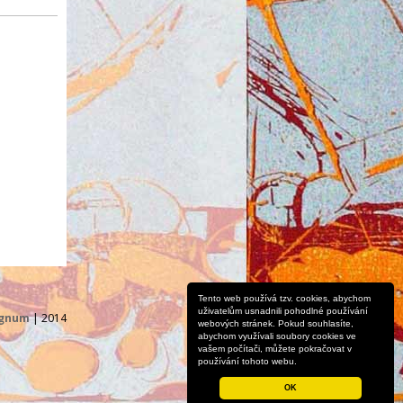
Tento web používá tzv. cookies, abychom
uživatelům usnadnili pohodlné používání
ignum
| 2014
webových stránek. Pokud souhlasíte,
abychom využívali soubory cookies ve
vašem počítači, můžete pokračovat v
používání tohoto webu.
OK