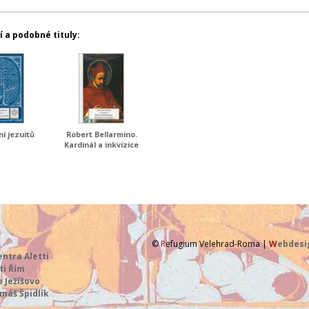
í a podobné tituly:
ní jezuitů
Robert Bellarmino.
Kardinál a inkvizice
©
R
efugium Velehrad-Roma |
W
ebdes
ntra Aletti
ti Řím
 Ježíšovo
máš Špidlík
a