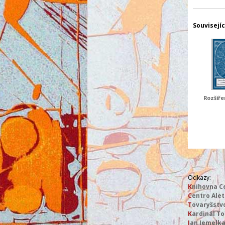
Souvisejíc
Rozšíře
Odkazy:
K
nihovna Ce
C
entro Alet
T
ovaryšstvo
K
ardinál To
J
an Jemelk