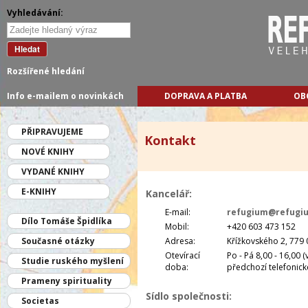
Vyhledávání:
Hledat
Rozšířené hledání
Info e-mailem o novinkách
DOPRAVA A PLATBA
OB
PŘIPRAVUJEME
Kontakt
NOVÉ KNIHY
VYDANÉ KNIHY
E-KNIHY
Kancelář:
E-mail:
refugium@refugi
Dílo Tomáše Špidlíka
Mobil:
+420 603 473 152
Současné otázky
Adresa:
Křížkovského 2, 779
Otevírací
Po - Pá 8,00 - 16,00
Studie ruského myšlení
doba:
předchozí telefonic
Prameny spirituality
Sídlo společnosti:
Societas