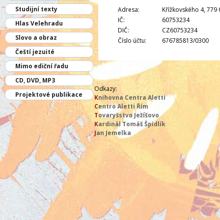
Studijní texty
Adresa:
Křížkovského 4, 779
IČ:
60753234
Hlas Velehradu
DIČ:
CZ60753234
Slovo a obraz
Číslo účtu:
676785813/0300
Čeští jezuité
Mimo ediční řadu
CD, DVD, MP3
Odkazy:
Projektové publikace
K
nihovna Centra Aletti
C
entro Aletti Řím
T
ovaryšstvo Ježíšovo
K
ardinál Tomáš Špidlík
J
an Jemelka