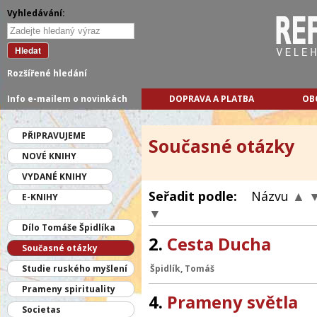
Vyhledávání:
Hledat
Rozšířené hledání
Info e-mailem o novinkách
DOPRAVA A PLATBA
OB
PŘIPRAVUJEME
Současné otázky
NOVÉ KNIHY
VYDANÉ KNIHY
Seřadit podle:
Názvu
▲
E-KNIHY
▼
Dílo Tomáše Špidlíka
2.
Cesta Ducha
Současné otázky
Studie ruského myšlení
Špidlík, Tomáš
Prameny spirituality
4.
Prameny světla
Societas