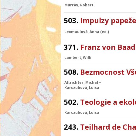
Murray, Robert
503.
Impulzy papeže
Lexmaulová, Anna (ed.)
371.
Franz von Baade
Lambert, Willi
508.
Bezmocnost V
Altrichter, Michal
–
Karczubová, Luisa
502.
Teologie a ekol
Karczubová, Luisa
243.
Teilhard de Ch