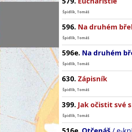
579.
Eucharistie
Špidlík, Tomáš
596.
Na druhém bře
Špidlík, Tomáš
596e.
Na druhém b
Špidlík, Tomáš
630.
Zápisník
Špidlík, Tomáš
399.
Jak očistit své 
Špidlík, Tomáš
516e.
Otčenáš
/ e-kn