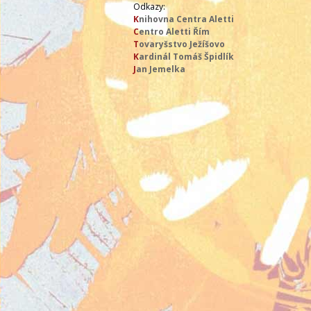
Odkazy:
K
nihovna Centra Aletti
C
entro Aletti Řím
T
ovaryšstvo Ježíšovo
K
ardinál Tomáš Špidlík
J
an Jemelka