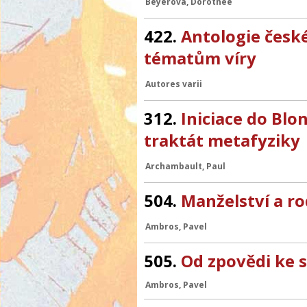
Beyerová, Dorothée
422.
Antologie české 
tématům víry
Autores varii
312.
Iniciace do Blo
traktát metafyziky
Archambault, Paul
504.
Manželství a ro
Ambros, Pavel
505.
Od zpovědi ke s
Ambros, Pavel