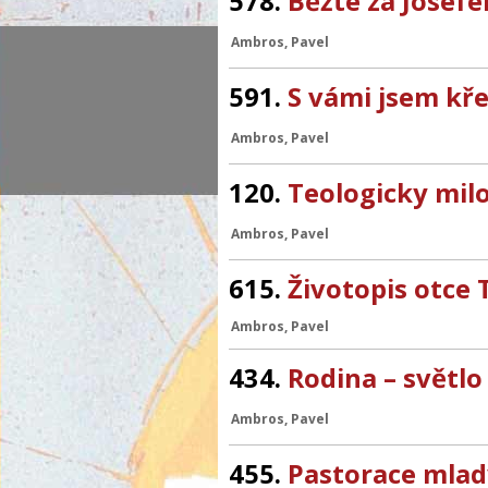
578.
Běžte za Josefe
Ambros, Pavel
591.
S vámi jsem kře
Ambros, Pavel
120.
Teologicky milo
Ambros, Pavel
615.
Životopis otce 
Ambros, Pavel
434.
Rodina – světlo
Ambros, Pavel
455.
Pastorace mla