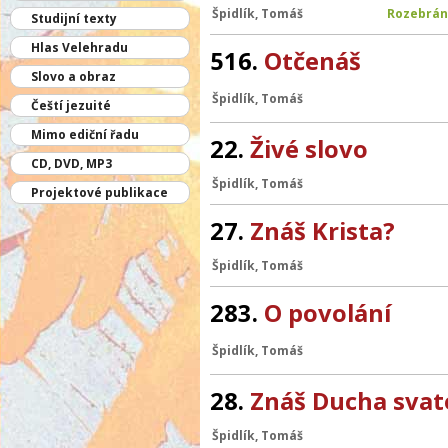
Špidlík, Tomáš
Rozebrán
Studijní texty
Hlas Velehradu
516.
Otčenáš
Slovo a obraz
Špidlík, Tomáš
Čeští jezuité
Mimo ediční řadu
22.
Živé slovo
CD, DVD, MP3
Špidlík, Tomáš
Projektové publikace
27.
Znáš Krista?
Špidlík, Tomáš
283.
O povolání
Špidlík, Tomáš
28.
Znáš Ducha sva
Špidlík, Tomáš