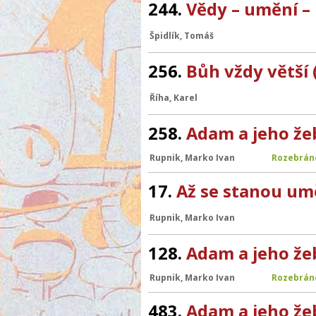
244.
Vědy – umění –
Špidlík, Tomáš
256.
Bůh vždy větší
Říha, Karel
258.
Adam a jeho že
Rupnik, Marko Ivan
Rozebrán
17.
Až se stanou um
Rupnik, Marko Ivan
128.
Adam a jeho že
Rupnik, Marko Ivan
Rozebrán
483.
Adam a jeho že