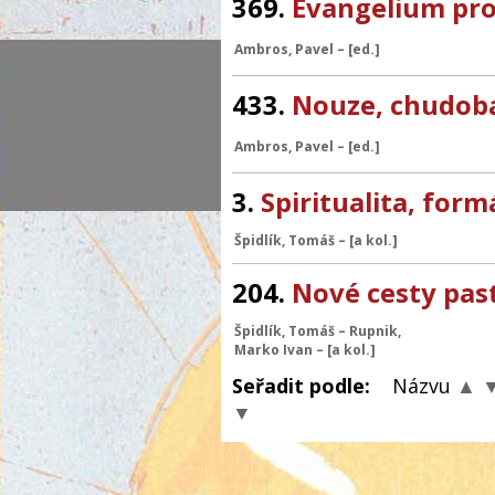
369.
Evangelium pro
Ambros, Pavel
–
[ed.]
433.
Nouze, chudoba
Ambros, Pavel
–
[ed.]
3.
Spiritualita, form
Špidlík, Tomáš
–
[a kol.]
204.
Nové cesty past
Špidlík, Tomáš
–
Rupnik,
Marko Ivan
–
[a kol.]
Seřadit podle:
Názvu
▲
▼