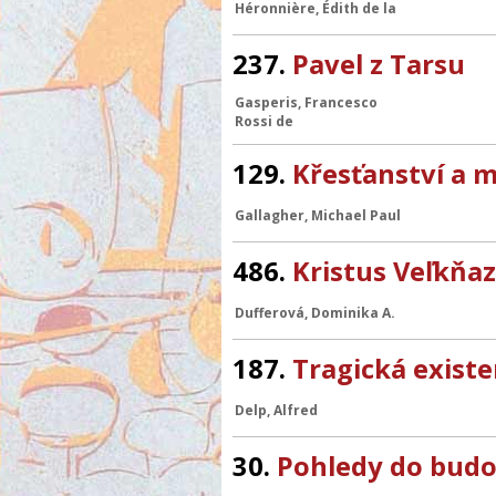
Héronnière, Édith de la
237.
Pavel z Tarsu
Gasperis, Francesco
Rossi de
129.
Křesťanství a 
Gallagher, Michael Paul
486.
Kristus Veľkňaz
Dufferová, Dominika A.
187.
Tragická exist
Delp, Alfred
30.
Pohledy do budo