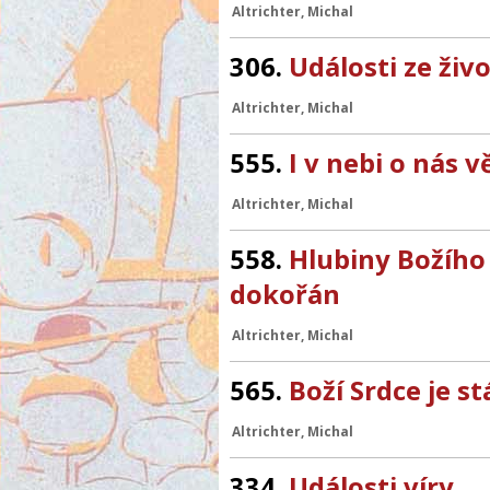
Altrichter, Michal
306.
Události ze živo
Altrichter, Michal
555.
I v nebi o nás v
Altrichter, Michal
558.
Hlubiny Božího
dokořán
Altrichter, Michal
565.
Boží Srdce je st
Altrichter, Michal
334.
Události víry