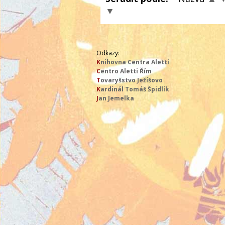
▼
Odkazy:
K
nihovna Centra Aletti
C
entro Aletti Řím
T
ovaryšstvo Ježíšovo
K
ardinál Tomáš Špidlík
J
an Jemelka