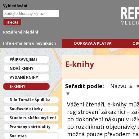
Vyhledávání:
Hledat
Rozšířené hledání
Info e-mailem o novinkách
DOPRAVA A PLATBA
OB
PŘIPRAVUJEME
E-knihy
NOVÉ KNIHY
VYDANÉ KNIHY
Seřadit podle:
Názvu
▲
E-KNIHY
▼
Dílo Tomáše Špidlíka
Vážení čtenáři, e-knihy mů
Současné otázky
registrovaní zákazníci – z
Studie ruského myšlení
po dokončení nákupu v uživ
po rozkliknutí objednávky 
Prameny spirituality
možná pouze převodem na ú
Societas