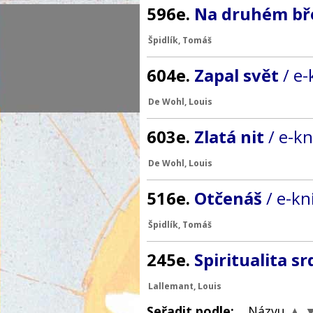
596e.
Na druhém b
Špidlík, Tomáš
604e.
Zapal svět
/ e
De Wohl, Louis
603e.
Zlatá nit
/ e-k
De Wohl, Louis
516e.
Otčenáš
/ e-kn
Špidlík, Tomáš
245e.
Spiritualita s
Lallemant, Louis
Seřadit podle:
Názvu
▲