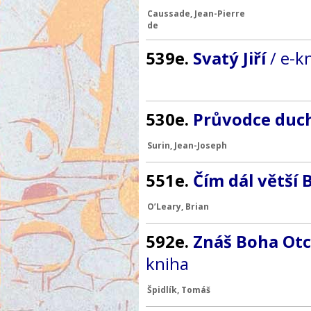
Caussade, Jean-Pierre
de
539e.
Svatý Jiří
/ e-k
530e.
Průvodce duc
Surin, Jean-Joseph
551e.
Čím dál větší
O’Leary, Brian
592e.
Znáš Boha Otc
kniha
Špidlík, Tomáš