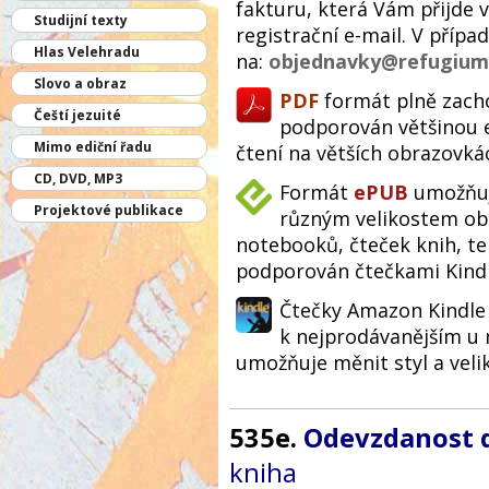
fakturu, která Vám přijde 
Studijní texty
registrační e-mail. V přípa
Hlas Velehradu
na:
objednavky@refugium
Slovo a obraz
PDF
formát plně zacho
Čeští jezuité
podporován většinou e
Mimo ediční řadu
čtení na větších obrazovká
CD, DVD, MP3
Formát
ePUB
umožňuje
Projektové publikace
různým velikostem obr
notebooků, čteček knih, te
podporován čtečkami Kindl
Čtečky Amazon Kindle 
k nejprodávanějším u 
umožňuje měnit styl a veli
535e.
Odevzdanost d
kniha