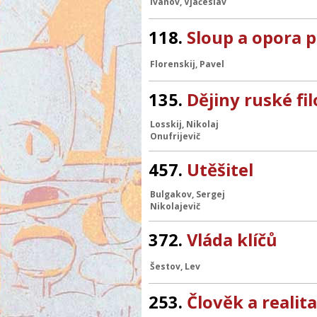
Ivanov, Vjačeslav
118.
Sloup a opora 
Florenskij, Pavel
135.
Dějiny ruské fil
Losskij, Nikolaj
Onufrijevič
457.
Utěšitel
Bulgakov, Sergej
Nikolajevič
372.
Vláda klíčů
Šestov, Lev
253.
Člověk a realita