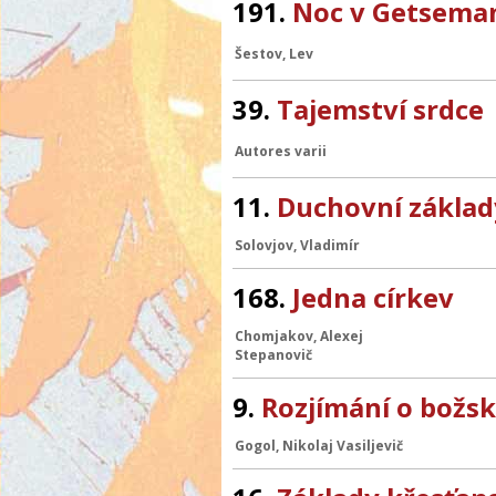
191.
Noc v Getsemane
Šestov, Lev
39.
Tajemství srdce
Autores varii
11.
Duchovní základ
Solovjov, Vladimír
168.
Jedna církev
Chomjakov, Alexej
Stepanovič
9.
Rozjímání o božské
Gogol, Nikolaj Vasiljevič