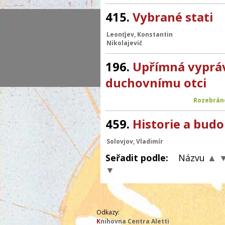
415.
Vybrané stati
Leonťjev, Konstantin
Nikolajevič
196.
Upřímná vyprá
duchovnímu otci
Rozebrán
459.
Historie a bud
Solovjov, Vladimír
Seřadit podle:
Názvu
▲
▼
Odkazy:
K
nihovna Centra Aletti