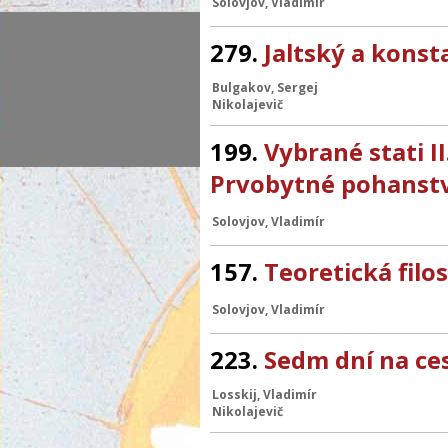
Solovjov, Vladimír
279.
Jaltský a kons
Bulgakov, Sergej
Nikolajevič
199.
Vybrané stati I
Prvobytné pohanstv
Solovjov, Vladimír
157.
Teoretická filos
Solovjov, Vladimír
223.
Sedm dní na ces
Losskij, Vladimír
Nikolajevič