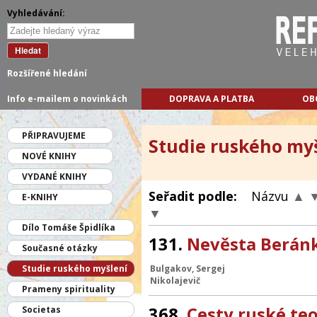
Vyhledávání:
Hledat
Rozšířené hledání
Info e-mailem o novinkách
DOPRAVA A PLATBA
OB
PŘIPRAVUJEME
Studie ruského my
NOVÉ KNIHY
VYDANÉ KNIHY
Seřadit podle:
Názvu
▲
E-KNIHY
▼
Dílo Tomáše Špidlíka
131.
Nevěsta Berán
Současné otázky
Studie ruského myšlení
Bulgakov, Sergej
Nikolajevič
Prameny spirituality
368.
Cesty ruské teo
Societas