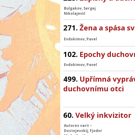
Bulgakov, Sergej
Nikolajevič
271.
Žena a spása s
Evdokimov, Pavel
102.
Epochy duchovn
Evdokimov, Pavel
499.
Upřímná vyprá
duchovnímu otci
60.
Velký inkvizitor
Autores varii
–
Dostojevskij, Fjodor