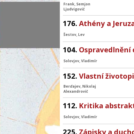
Frank, Semjon
Ljudvigovič
176.
Athény a Jeruz
Šestov, Lev
104.
Ospravedlnění 
Solovjov, Vladimír
152.
Vlastní životop
Berďajev, Nikolaj
Alexandrovič
112.
Kritika abstrak
Solovjov, Vladimír
225.
Zápisky a duch