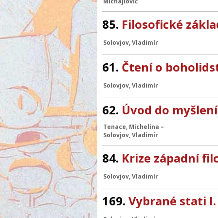
Michajlovič
85.
Filosofické zák
Solovjov, Vladimír
61.
Čtení o boholids
Solovjov, Vladimír
62.
Úvod do myšlení
Tenace, Michelina
–
Solovjov, Vladimír
84.
Krize západní fil
Solovjov, Vladimír
169.
Vybrané stati I