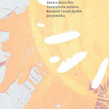
C
entro Aletti Řím
T
ovaryšstvo Ježíšovo
K
ardinál Tomáš Špidlík
J
an Jemelka