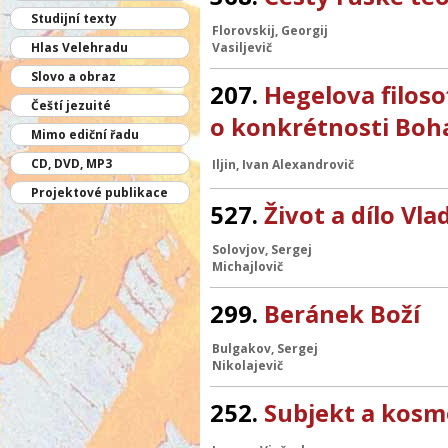
Studijní texty
Florovskij, Georgij
Hlas Velehradu
Vasiljevič
Slovo a obraz
207.
Hegelova filoso
Čeští jezuité
o konkrétnosti Boha
Mimo ediční řadu
CD, DVD, MP3
Iljin, Ivan Alexandrovič
Projektové publikace
527.
Život a dílo Vl
Solovjov, Sergej
Michajlovič
299.
Beránek Boží
Bulgakov, Sergej
Nikolajevič
252.
Subjekt a kosm