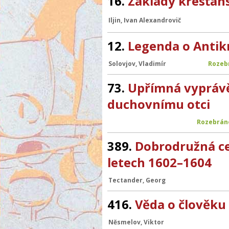
16.
Základy křesťan
Iljin, Ivan Alexandrovič
12.
Legenda o Antik
Solovjov, Vladimír
Rozeb
73.
Upřímná vypráv
duchovnímu otci
Rozebrán
389.
Dobrodružná ce
letech 1602–1604
Tectander, Georg
416.
Věda o člověku
Něsmelov, Viktor