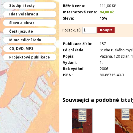
Studijní texty
Běžná cena:
111,00 Kč
Internetová cena:
94,00 Kč
Hlas Velehradu
Sleva:
15%
Slovo a obraz
Počet kusů:
Čeští jezuité
Mimo ediční řadu
Publikace číslo:
157
CD, DVD, MP3
Ediční řada:
Studie ruského myšl
Popis:
Vázaná, 120 stran, 1
Projektové publikace
Vydání:
1.
Rok vydání:
2006
ISBN:
80-86715-49-3
Související a podobné titul