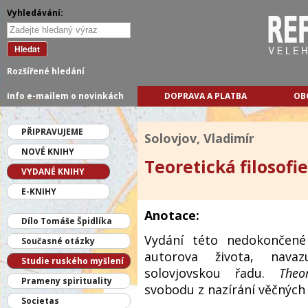
Vyhledávání:
Hledat
Rozšířené hledání
Info e-mailem o novinkách
DOPRAVA A PLATBA
OB
PŘIPRAVUJEME
Solovjov, Vladimír
NOVÉ KNIHY
Teoretická filosofie
VYDANÉ KNIHY
E-KNIHY
Anotace:
Dílo Tomáše Špidlíka
Vydání této nedokončené
Současné otázky
autorova života, nava
Studie ruského myšlení
solovjovskou řadu.
Theo
Prameny spirituality
svobodu z nazírání věčných i
Societas