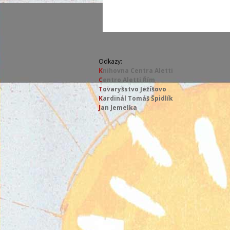
Odkazy:
K
nihovna Centra Aletti
C
entro Aletti Řím
T
ovaryšstvo Ježíšovo
K
ardinál Tomáš Špidlík
J
an Jemelka