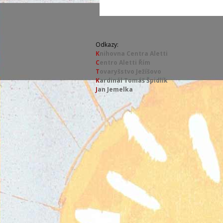
Odkazy:
K
nihovna Centra Aletti
C
entro Aletti Řím
T
ovaryšstvo Ježíšovo
K
ardinál Tomáš Špidlík
J
an Jemelka