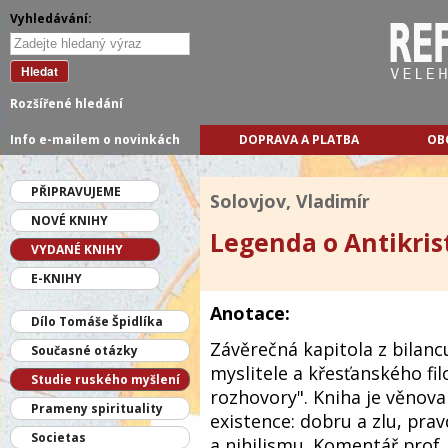
Vyhledávání:
Hledat
Rozšířené hledání
Info e-mailem o novinkách
DOPRAVA A PLATBA
OB
PŘIPRAVUJEME
Solovjov, Vladimír
NOVÉ KNIHY
Legenda o Antikris
VYDANÉ KNIHY
E-KNIHY
Anotace:
Dílo Tomáše Špidlíka
Závěrečná kapitola z bilanc
Současné otázky
myslitele a křesťanského fil
Studie ruského myšlení
rozhovory". Kniha je věnov
Prameny spirituality
existence: dobru a zlu, prav
Societas
a nihilismu. Komentář prof.