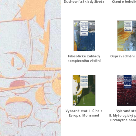
Duchovní základy života
Čtení o boholi
Filosofické základy
Ospravedlnění
komplexního vědění
Vybrané stati I. Čína a
Vybrané sta
Evropa, Mohamed
II. Mytologický 
Prvobytné poh