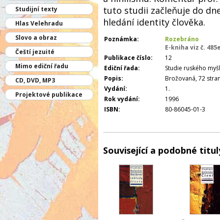
tuto studii začleňuje do dn
Studijní texty
hledání identity člověka.
Hlas Velehradu
Slovo a obraz
Poznámka:
Rozebráno
E-kniha viz č. 485
Čeští jezuité
Publikace číslo:
12
Mimo ediční řadu
Ediční řada:
Studie ruského myšl
Popis:
Brožovaná, 72 stran
CD, DVD, MP3
Vydání:
1.
Projektové publikace
Rok vydání:
1996
ISBN:
80-86045-01-3
Související a podobné titul