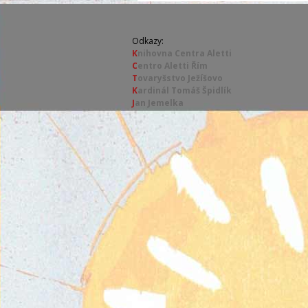
Odkazy:
K
nihovna Centra Aletti
C
entro Aletti Řím
T
ovaryšstvo Ježíšovo
K
ardinál Tomáš Špidlík
J
an Jemelka