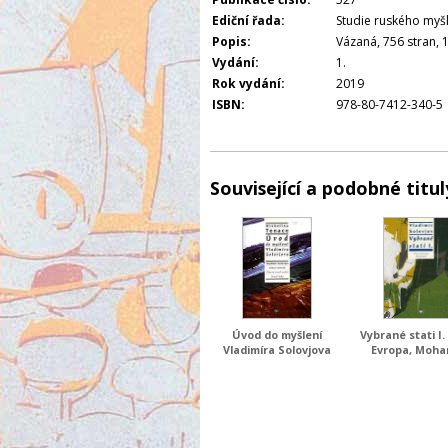
Ediční řada:
Studie ruského myšl
Popis:
Vázaná, 756 stran, 1
Vydání:
1.
Rok vydání:
2019
ISBN:
978-80-7412-340-5
Související a podobné titul
Úvod do myšlení
Vybrané stati I.
Vladimíra Solovjova
Evropa, Moh