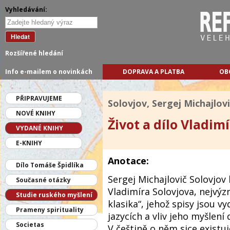
Vyhledávání:
Hledat
Rozšířené hledání
Info e-mailem o novinkách
DOPRAVA A PLATBA
OB
PŘIPRAVUJEME
Solovjov, Sergej Michajlov
NOVÉ KNIHY
Život a dílo Vladim
VYDANÉ KNIHY
E-KNIHY
Anotace:
Dílo Tomáše Špidlíka
Sergej Michajlovič Solovjov
Současné otázky
Vladimíra Solovjova, nejvý
Studie ruského myšlení
klasika“, jehož spisy jsou vy
Prameny spirituality
jazycích a vliv jeho myšlení
Societas
V češtině o něm sice existuj