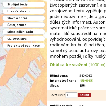
životopisných zastavení, al
Studijní texty
zdrojového textu vyplňuje p
Hlas Velehradu
jinde nedozvíme – jde o „p
Slovo a obraz
důležitých informací. Auto
Čeští jezuité
systematické práce ve shr
Mimo ediční řadu
materiálů soustředil na mn
vyhodnocování, odpovídající
CD, DVD, MP3
rodinném kruhu či od těch, 
Projektové publikace
samotný osud autorovy publi
mnohem později díky ruský
Obálka ke stažení
(1000px)
Běžná cena:
540,00 Kč
Internetová cena:
459,00 Kč
Sleva:
15%
Počet kusů:
Publikace číslo:
527