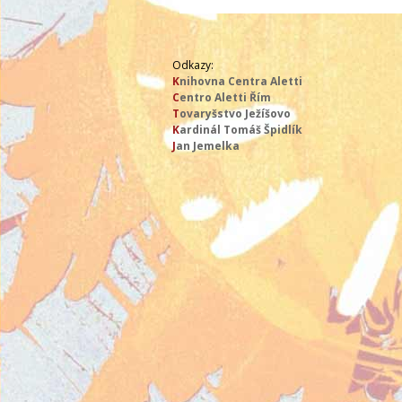
Odkazy:
K
nihovna Centra Aletti
C
entro Aletti Řím
T
ovaryšstvo Ježíšovo
K
ardinál Tomáš Špidlík
J
an Jemelka