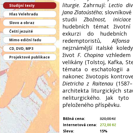
liturgie
. Zahrnují:
Lectio div
Studijní texty
Jana Zlatoústého
; slovníkové
Hlas Velehradu
studii
Zbožnost, inicia
Slovo a obraz
hudebních témat životn
Čeští jezuité
exkurzi do hudebních a
redemptoristů,
Alfonsa
Mimo ediční řadu
nejznámější italské kole
CD, DVD, MP3
život
F. Chopina
vzhledem k
Projektové publikace
velikány (Tolstoj, Kafka, Ste
témata o eschatologii a
nakonec životopis kontrov
Dietricha z Raitenau
(1587–
architekta liturgických s
neliturgického. Jak tyto
přeloženého příspěvku.
Běžná cena:
320,00 Kč
Internetová cena:
272,00 Kč
Sleva:
15%