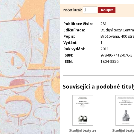
Počet kusů:
Publikace číslo:
281
Ediční řada:
Studijní texty Centra
Popis:
Brožovaná, 400 stra
Vydání:
1.
Rok vydání:
2011
ISBN:
978-80-7412-076-3
ISSN:
1804-3356
Související a podobné titul
Studijní texty ze
Studijní text