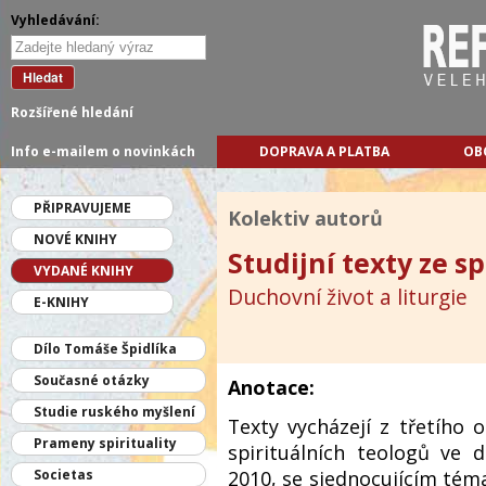
Vyhledávání:
Hledat
Rozšířené hledání
Info e-mailem o novinkách
DOPRAVA A PLATBA
OB
PŘIPRAVUJEME
Kolektiv autorů
NOVÉ KNIHY
Studijní texty ze sp
VYDANÉ KNIHY
Duchovní život a liturgie
E-KNIHY
Dílo Tomáše Špidlíka
Současné otázky
Anotace:
Studie ruského myšlení
Texty vycházejí z třetího
Prameny spirituality
spirituálních teologů ve 
2010, se sjednocujícím té
Societas