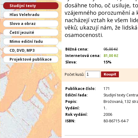
dosáhne toho, oč usiluje, t
Studijní texty
vzájemného porozumění a k
Hlas Velehradu
nacházejí vztah ke všem li
Slovo a obraz
věků; ukazují nám, že lidsk
Čeští jezuité
osamocenosti.
Mimo ediční řadu
Běžná cena:
95,00 Kč
CD, DVD, MP3
Internetová cena:
81,00 Kč
Projektové publikace
Sleva:
15%
Počet kusů:
Publikace číslo:
171
Ediční řada:
Studijní texty Centra
Popis:
Brožovaná, 132 stra
Vydání:
1.
Rok vydání:
2006
ISBN:
80-86715-64-7