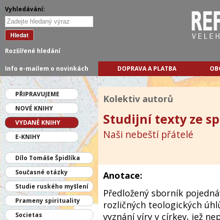
Vyhledávání:
Hledat
Rozšířené hledání
Info e-mailem o novinkách
DOPRAVA A PLATBA
OB
PŘIPRAVUJEME
Kolektiv autorů
NOVÉ KNIHY
Studijní texty ze spi
VYDANÉ KNIHY
Naši nebeští přátelé
E-KNIHY
Dílo Tomáše Špidlíka
Současné otázky
Anotace:
Studie ruského myšlení
Předložený sborník pojedná
Prameny spirituality
rozličných teologických úhl
vyznání víry v církev, jež n
Societas