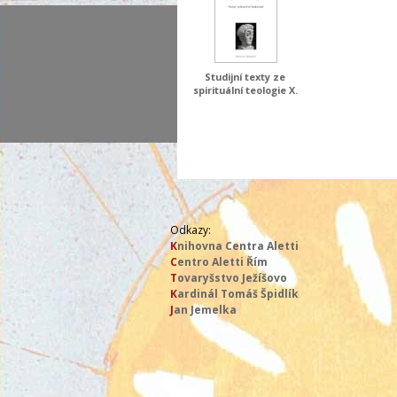
Studijní texty ze
spirituální teologie X.
Odkazy:
K
nihovna Centra Aletti
C
entro Aletti Řím
T
ovaryšstvo Ježíšovo
K
ardinál Tomáš Špidlík
J
an Jemelka