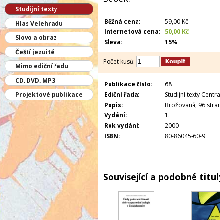
Studijní texty
Běžná cena:
59,00 Kč
Hlas Velehradu
Internetová cena:
50,00 Kč
Slovo a obraz
Sleva:
15%
Čeští jezuité
Počet kusů:
Mimo ediční řadu
CD, DVD, MP3
Publikace číslo:
68
Projektové publikace
Ediční řada:
Studijní texty Centra 
Popis:
Brožovaná, 96 stran
Vydání:
1.
Rok vydání:
2000
ISBN:
80-86045-60-9
Související a podobné titul