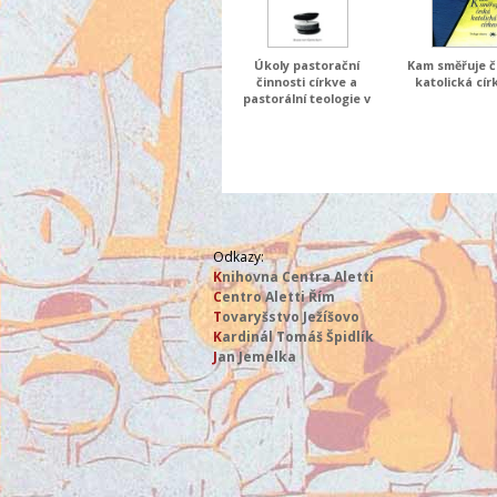
Úkoly pastorační
Kam směřuje 
činnosti církve a
katolická cír
pastorální teologie v
Českých zemích
Odkazy:
K
nihovna Centra Aletti
C
entro Aletti Řím
T
ovaryšstvo Ježíšovo
K
ardinál Tomáš Špidlík
J
an Jemelka