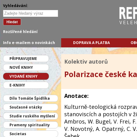
Vyhledávání:
Hledat
Rozšířené hledání
Info e-mailem o novinkách
DOPRAVA A PLATBA
OB
PŘIPRAVUJEME
Kolektiv autorů
NOVÉ KNIHY
Polarizace české ka
VYDANÉ KNIHY
E-KNIHY
Anotace:
Dílo Tomáše Špidlíka
Kulturně-teologická rozpra
Současné otázky
stanoviscích a postojích v ži
Studie ruského myšlení
Ambros, W. Bugel, V. Frei, F.
Prameny spirituality
V. Novotný, A. Opatrný, C. V. P
Societas
Šebek.