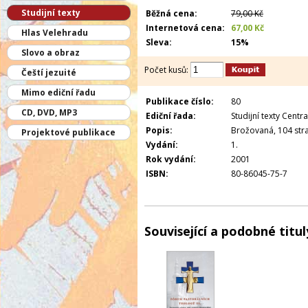
Studijní texty
Běžná cena:
79,00 Kč
Internetová cena:
67,00 Kč
Hlas Velehradu
Sleva:
15%
Slovo a obraz
Počet kusů:
Čeští jezuité
Mimo ediční řadu
Publikace číslo:
80
CD, DVD, MP3
Ediční řada:
Studijní texty Centra
Popis:
Brožovaná, 104 stra
Projektové publikace
Vydání:
1.
Rok vydání:
2001
ISBN:
80-86045-75-7
Související a podobné titul