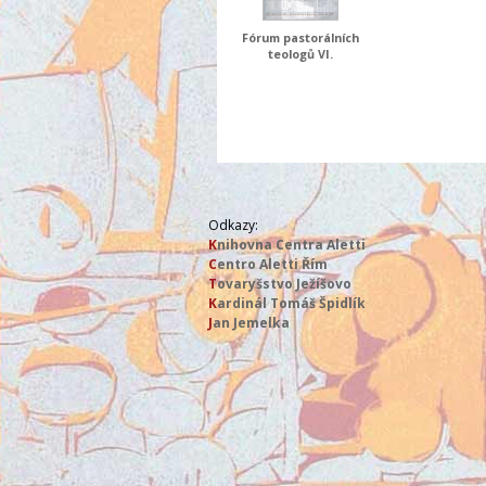
Fórum pastorálních
teologů VI.
Odkazy:
K
nihovna Centra Aletti
C
entro Aletti Řím
T
ovaryšstvo Ježíšovo
K
ardinál Tomáš Špidlík
J
an Jemelka