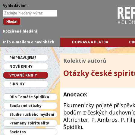
Vyhledávání:
Hledat
Rozšířené hledání
Info e-mailem o novinkách
DOPRAVA A PLATBA
OB
PŘIPRAVUJEME
Kolektiv autorů
NOVÉ KNIHY
Otázky české spirit
VYDANÉ KNIHY
E-KNIHY
Anotace:
Dílo Tomáše Špidlíka
Ekumenicky pojaté příspěvk
Současné otázky
bodům z českých duchovních
Studie ruského myšlení
Altrichter, P. Ambros, P. Filip
Prameny spirituality
Špidlík).
Societas