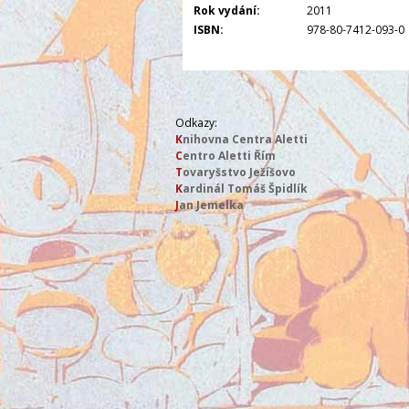
Rok vydání:
2011
ISBN:
978-80-7412-093-0
Odkazy:
K
nihovna Centra Aletti
C
entro Aletti Řím
T
ovaryšstvo Ježíšovo
K
ardinál Tomáš Špidlík
J
an Jemelka