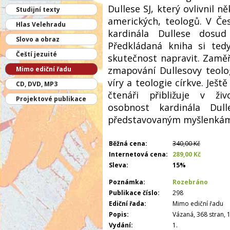
Dullese SJ, který ovlivnil n
Studijní texty
amerických, teologů. V Čes
Hlas Velehradu
kardinála Dullese dosu
Slovo a obraz
Předkládaná kniha si tedy
Čeští jezuité
skutečnost napravit. Zamě
zmapování Dullesovy teolog
Mimo ediční řadu
víry a teologie církve. Ješ
CD, DVD, MP3
čtenáři přibližuje v ži
Projektové publikace
osobnost kardinála Dul
představovaným myšlenkám 
Běžná cena:
340,00 Kč
Internetová cena:
289,00 Kč
Sleva:
15%
Poznámka:
Rozebráno
Publikace číslo:
298
Ediční řada:
Mimo ediční řadu
Popis:
Vázaná, 368 stran, 
Vydání:
1.