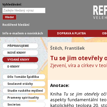
Vyhledávání:
Hledat
Rozšířené hledání
Info e-mailem o novinkách
DOPRAVA A PLATBA
OB
PŘIPRAVUJEME
Štěch, František
NOVÉ KNIHY
Tu se jim otevřely 
VYDANÉ KNIHY
Zjevení, víra a církev v te
E-KNIHY
Dílo Tomáše Špidlíka
Současné otázky
Anotace:
Studie ruského myšlení
Kniha
Tu se jim otevřely oči
Prameny spirituality
aspekty fundamentální teol
katolického teologa 20. sto
Societas