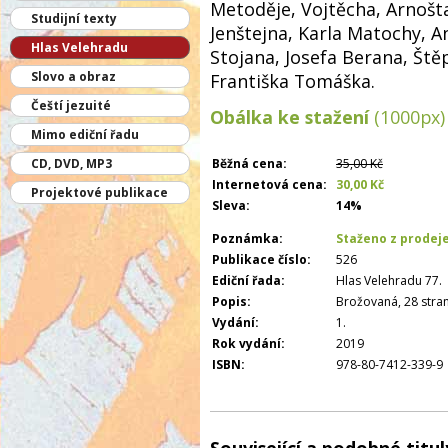
Metoděje, Vojtěcha, Arnošta
Studijní texty
Jenštejna, Karla Matochy, A
Hlas Velehradu
Stojana, Josefa Berana, Ště
Slovo a obraz
Františka Tomáška.
Čeští jezuité
Obálka ke stažení
(1000px)
Mimo ediční řadu
CD, DVD, MP3
Běžná cena:
35,00 Kč
Internetová cena:
30,00 Kč
Projektové publikace
Sleva:
14%
Poznámka:
Staženo z prodej
Publikace číslo:
526
Ediční řada:
Hlas Velehradu 77.
Popis:
Brožovaná, 28 stran
Vydání:
1.
Rok vydání:
2019
ISBN:
978-80-7412-339-9