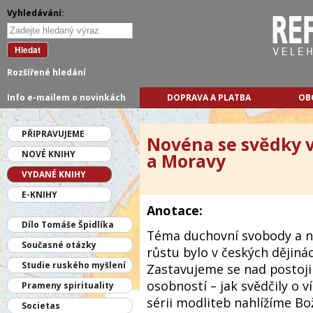
Vyhledávání:
Hledat
Rozšířené hledání
Info e-mailem o novinkách
DOPRAVA A PLATBA
OB
PŘIPRAVUJEME
Novéna se svědky v
NOVÉ KNIHY
a Moravy
VYDANÉ KNIHY
E-KNIHY
Anotace:
Dílo Tomáše Špidlíka
Téma duchovní svobody a n
Současné otázky
růstu bylo v českých dějinác
Studie ruského myšlení
Zastavujeme se nad postoji
osobností – jak svědčily o v
Prameny spirituality
sérii modliteb nahlížíme Bo
Societas