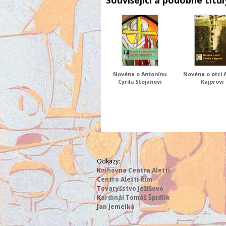
Související a podobné titul
Novéna o Antonínu
Novéna o otci 
Cyrilu Stojanovi
Kajprovi
Odkazy:
K
nihovna Centra Aletti
C
entro Aletti Řím
T
ovaryšstvo Ježíšovo
K
ardinál Tomáš Špidlík
J
an Jemelka