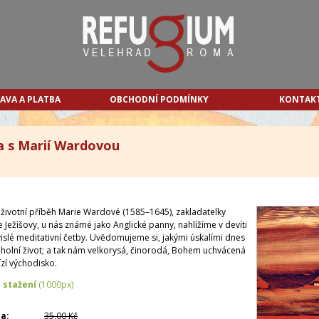
AVA A PLATBA
OBCHODNÍ PODMÍNKY
KONTAK
 s Marií Wardovou
 životní příběh Marie Wardové (1585–1645), zakladatelky
Ježíšovy, u nás známé jako Anglické panny, nahlížíme v devíti
islé meditativní četby. Uvědomujeme si, jakými úskalími dnes
eholní život; a tak nám velkorysá, činorodá, Bohem uchvácená
zí východisko.
 stažení
(1000px)
a:
35,00 Kč