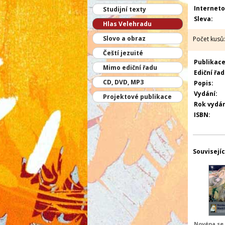
Interneto
Studijní texty
Sleva:
Hlas Velehradu
Slovo a obraz
Počet kusů:
Čeští jezuité
Publikace 
Mimo ediční řadu
Ediční řad
CD, DVD, MP3
Popis:
Vydání:
Projektové publikace
Rok vydán
ISBN:
Souvisejíc
Novéna se 