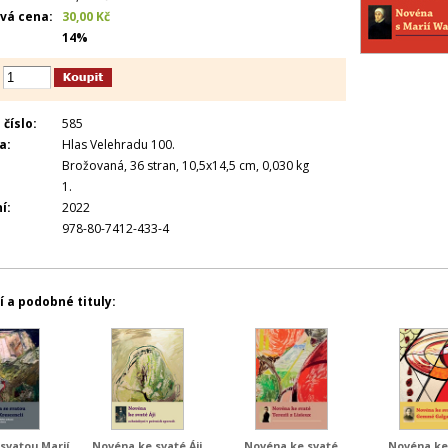
vá cena:
30,00 Kč
14%
číslo:
585
a:
Hlas Velehradu 100.
Brožovaná, 36 stran, 10,5x14,5 cm, 0,030 kg
1.
í:
2022
978-80-7412-433-4
í a podobné tituly:
svatou Marií
Novéna ke svaté Áji
Novéna ke svaté
Novéna ke