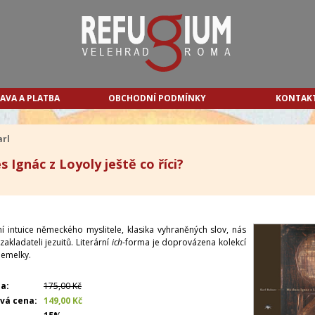
AVA A PLATBA
OBCHODNÍ PODMÍNKY
KONTAK
arl
 Ignác z Loyoly ještě co říci?
ní intuice německého myslitele, klasika vyhraněných slov, nás
zakladateli jezuitů. Literární
ich
-forma je doprovázena kolekcí
 Jemelky.
a:
175,00 Kč
vá cena:
149,00 Kč