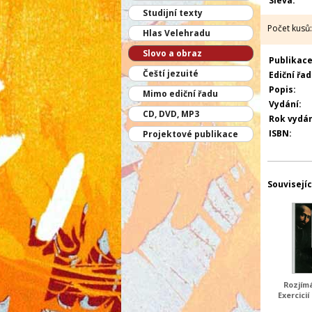
Sleva:
Studijní texty
Počet kusů:
Hlas Velehradu
Slovo a obraz
Publikace 
Čeští jezuité
Ediční řad
Popis:
Mimo ediční řadu
Vydání:
CD, DVD, MP3
Rok vydán
ISBN:
Projektové publikace
Souvisejíc
Rozjím
Exercicií