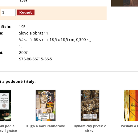
15%
číslo:
193
a:
Slovo a obraz 11.
Vázaná, 68 stran, 18,5 x 18,5 cm, 0,300 kg
1.
í:
2007
978-80-86715-86-5
í a podobné tituly:
ání podle
Hugo a Karl Rahnerové
Dynamický prvek v
Poslání a 
 sv. Ignáce
církvi