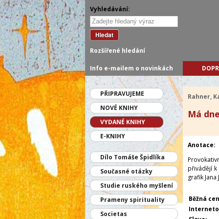
Vyhledávání:
Hledat
Rozšířené hledání
Info e-mailem o novinkách
DOPR
PŘIPRAVUJEME
Rahner, K
NOVÉ KNIHY
Má dnes
VYDANÉ KNIHY
E-KNIHY
Anotace:
Dílo Tomáše Špidlíka
Provokativ
přivádějí k 
Současné otázky
grafik Jana
Studie ruského myšlení
Běžná cen
Prameny spirituality
Interneto
Societas