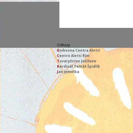
Odkazy:
K
nihovna Centra Aletti
C
entro Aletti Řím
T
ovaryšstvo Ježíšovo
K
ardinál Tomáš Špidlík
J
an Jemelka