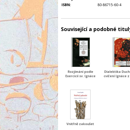
ISBN:
80-86715-60-4
Související a podobné titul
Rozjímání podle
Dialektika Duch
Exercicií sv. Ignáce
cvičení Ignáce z
Vnitřně zakoušet