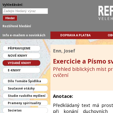
Vyhledávání:
Hledat
Rozšířené hledání
Info e-mailem o novinkách
DOPRAVA A PLATBA
OB
PŘIPRAVUJEME
Enn, Josef
NOVÉ KNIHY
Exercicie a Písmo s
VYDANÉ KNIHY
Přehled biblických míst p
E-KNIHY
cvičení
Dílo Tomáše Špidlíka
Současné otázky
Anotace:
Studie ruského myšlení
Prameny spirituality
Předkládaný text má prost
při konání duchovních c
Societas