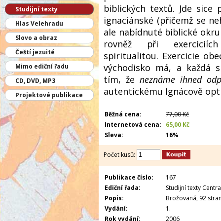
biblických textů. Jde sice 
Studijní texty
ignaciánské (přičemž se neh
Hlas Velehradu
ale nabídnuté biblické ok
Slovo a obraz
rovněž při exerciciíc
Čeští jezuité
spiritualitou. Exercicie obe
východisko má, a každá si
Mimo ediční řadu
tím, že
neznáme ihned od
CD, DVD, MP3
autentickému Ignácově opt
Projektové publikace
Běžná cena:
77,00 Kč
Internetová cena:
65,00 Kč
Sleva:
16%
Počet kusů:
Publikace číslo:
167
Ediční řada:
Studijní texty Centra
Popis:
Brožovaná, 92 stran
Vydání:
1.
Rok vydání:
2006