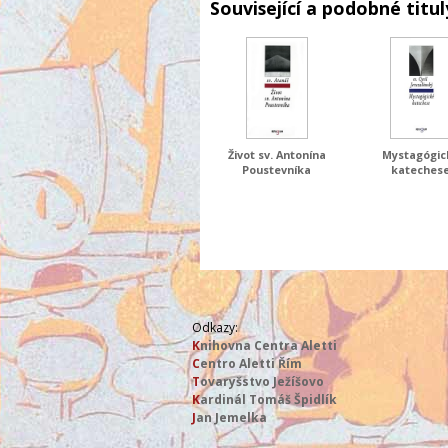
Související a podobné titul
Život sv. Antonína
Mystagógic
Poustevníka
kateches
Odkazy:
K
nihovna Centra Aletti
C
entro Aletti Řím
T
ovaryšstvo Ježíšovo
K
ardinál Tomáš Špidlík
J
an Jemelka