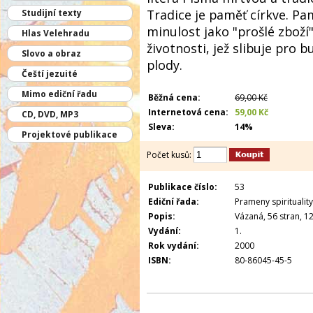
Tradice je paměť církve. Pa
Studijní texty
minulost jako "prošlé zboží"
Hlas Velehradu
životnosti, jež slibuje pro
Slovo a obraz
plody.
Čeští jezuité
Mimo ediční řadu
Běžná cena:
69,00 Kč
Internetová cena:
59,00 Kč
CD, DVD, MP3
Sleva:
14%
Projektové publikace
Počet kusů:
Publikace číslo:
53
Ediční řada:
Prameny spirituality
Popis:
Vázaná, 56 stran, 12
Vydání:
1.
Rok vydání:
2000
ISBN:
80-86045-45-5