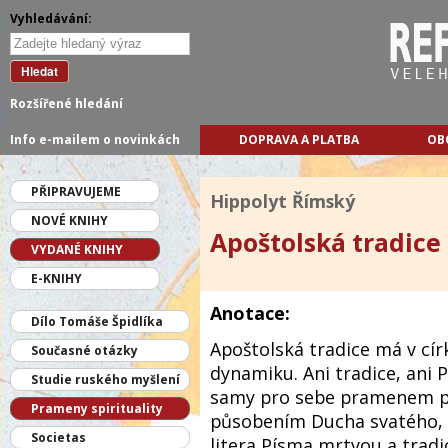
Vyhledávání:
Hledat
Rozšířené hledání
Info e-mailem o novinkách
DOPRAVA A PLATBA
OB
PŘIPRAVUJEME
Hippolyt Římský
NOVÉ KNIHY
Apoštolská tradice
VYDANÉ KNIHY
E-KNIHY
Anotace:
Dílo Tomáše Špidlíka
Apoštolská tradice má v cír
Současné otázky
dynamiku. Ani tradice, ani 
Studie ruského myšlení
samy pro sebe pramenem pr
Prameny spirituality
působením Ducha svatého, 
Societas
litera Písma mrtvou a tradic